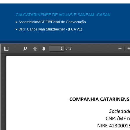
CIA CATARINENSE DE AGUAS E SANEAM.-CASAN
Assembleia\AGDEB\Edital de Convocação
DRI:
Carlos Ivan Sturzbecher - (FCA V1)