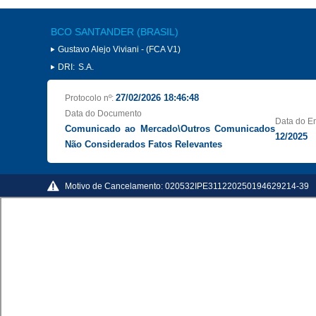
BCO SANTANDER (BRASIL)
Gustavo Alejo Viviani - (FCA V1)
DRI:
S.A.
27/02/2026 18:46:48
Protocolo nº:
Data do Documento
Data do E
Comunicado ao Mercado\Outros Comunicados
12/2025
Não Considerados Fatos Relevantes
Motivo de Cancelamento:
020532IPE311220250194629214-39