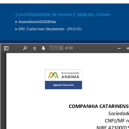
CIA CATARINENSE DE AGUAS E SANEAM.-CASAN
Assembleia\AGDEB\Ata
DRI:
Carlos Ivan Sturzbecher - (FCA V1)