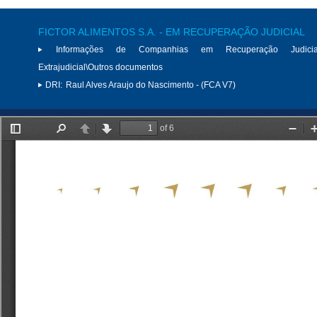
FICTOR ALIMENTOS S.A. - EM RECUPERAÇÃO JUDICIAL
Informações de Companhias em Recuperação Judici
Extrajudicial\Outros documentos
DRI:
Raul Alves Araujo do Nascimento - (FCA V7)