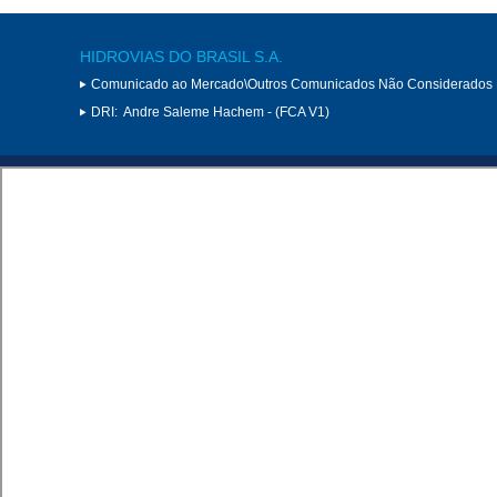
HIDROVIAS DO BRASIL S.A.
Comunicado ao Mercado\Outros Comunicados Não Considerados 
DRI:
Andre Saleme Hachem - (FCA V1)