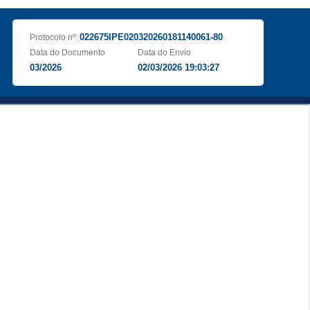
022675IPE020320260181140061-80
Protocolo nº:
Data do Documento
Data do Envio
03/2026
02/03/2026 19:03:27