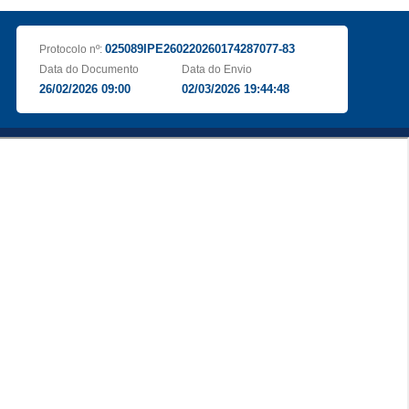
025089IPE260220260174287077-83
Protocolo nº:
Data do Documento
Data do Envio
26/02/2026 09:00
02/03/2026 19:44:48