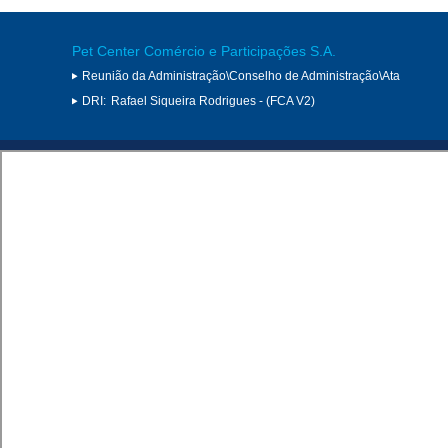
Pet Center Comércio e Participações S.A.
Reunião da Administração\Conselho de Administração\Ata
DRI:
Rafael Siqueira Rodrigues - (FCA V2)