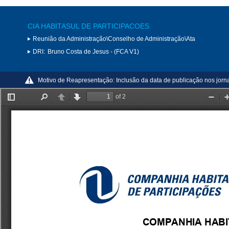
CIA HABITASUL DE PARTICIPACOES
Reunião da Administração\Conselho de Administração\Ata
DRI:
Bruno Costa de Jesus - (FCA V1)
Motivo de Reapresentação:
Inclusão da data de publicação nos jorna