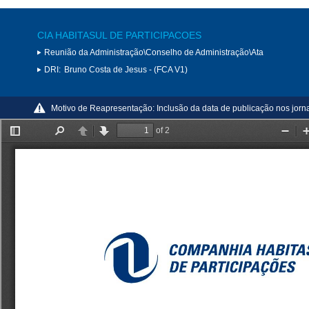
CIA HABITASUL DE PARTICIPACOES
Reunião da Administração\Conselho de Administração\Ata
DRI:
Bruno Costa de Jesus - (FCA V1)
Motivo de Reapresentação:
Inclusão da data de publicação nos jorn