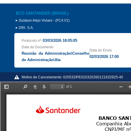
BCO SANTANDER (BRASIL)
Gustavo Alejo Viviani - (FCA V1)
DRI:
S.A.
03/03/2026 18:05:05
Protocolo nº:
Data do Documento
Data do Envio
Reunião da Administração\Conselho
02/03/2026 17:00
de Administração\Ata
Motivo de Cancelamento:
020532IPE020320260121632925-40