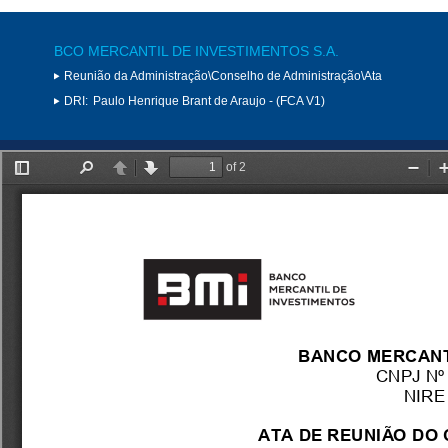
BCO MERCANTIL DE INVESTIMENTOS S.A.
Reunião da Administração\Conselho de Administração\Ata
DRI:
Paulo Henrique Brant de Araujo - (FCA V1)