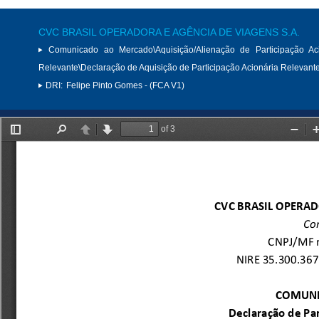
CVC BRASIL OPERADORA E AGÊNCIA DE VIAGENS S.A.
Comunicado ao Mercado\Aquisição/Alienação de Participação Aci
Relevante\Declaração de Aquisição de Participação Acionária Relevant
DRI:
Felipe Pinto Gomes - (FCA V1)