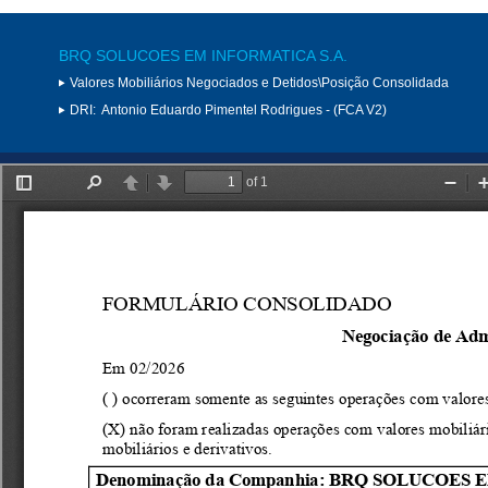
BRQ SOLUCOES EM INFORMATICA S.A.
Valores Mobiliários Negociados e Detidos\Posição Consolidada
DRI:
Antonio Eduardo Pimentel Rodrigues - (FCA V2)