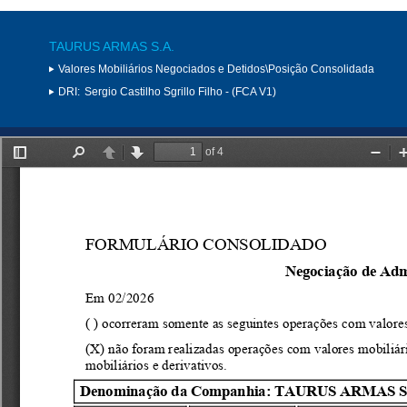
TAURUS ARMAS S.A.
Valores Mobiliários Negociados e Detidos\Posição Consolidada
DRI:
Sergio Castilho Sgrillo Filho - (FCA V1)