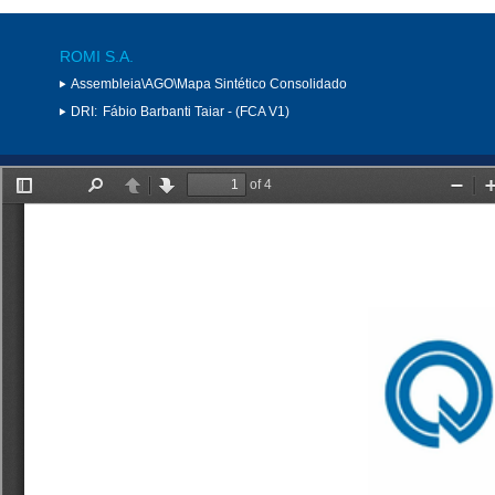
ROMI S.A.
Assembleia\AGO\Mapa Sintético Consolidado
DRI:
Fábio Barbanti Taiar - (FCA V1)