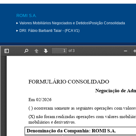
ROMI S.A.
Valores Mobiliários Negociados e Detidos\Posição Consolidada
DRI:
Fábio Barbanti Taiar - (FCA V1)