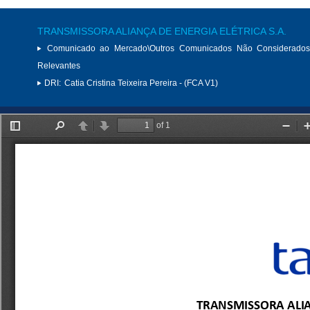
TRANSMISSORA ALIANÇA DE ENERGIA ELÉTRICA S.A.
Comunicado ao Mercado\Outros Comunicados Não Considerados
Relevantes
DRI:
Catia Cristina Teixeira Pereira - (FCA V1)