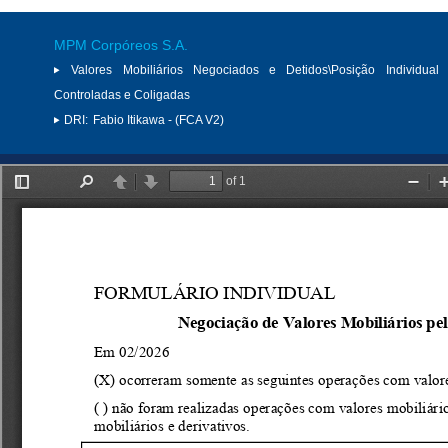
MPM Corpóreos S.A.
Valores Mobiliários Negociados e Detidos\Posição Individual 
Controladas e Coligadas
DRI:
Fabio Itikawa - (FCA V2)