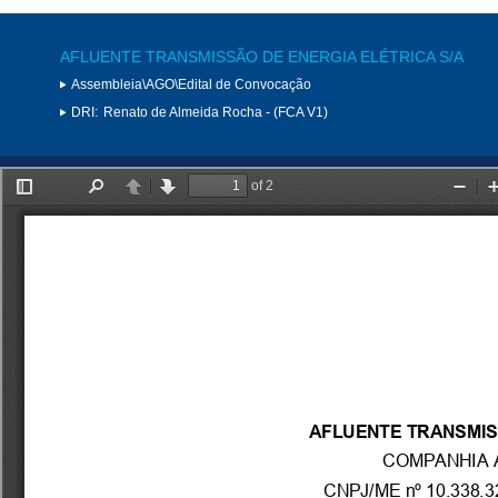
AFLUENTE TRANSMISSÃO DE ENERGIA ELÉTRICA S/A
Assembleia\AGO\Edital de Convocação
DRI:
Renato de Almeida Rocha - (FCA V1)