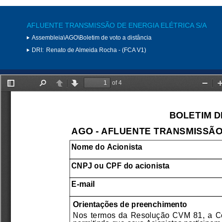
AFLUENTE TRANSMISSÃO DE ENERGIA ELÉTRICA S/A
Assembleia\AGO\Boletim de voto a distância
DRI:
Renato de Almeida Rocha - (FCA V1)