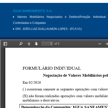
IGUA SANEAMENTO S.A.
Valores Mobiliários Negociados e Detidos\Posição Individual 
Controladas e Coligadas
DRI:
JOÃO LUIZ GUILLAUMON LOPES - (FCA V1)