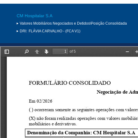
CM Hospitalar S.A
Valores Mobiliários Negociados e Detidos\Posição Consolidada
DRI:
FLÁVIA CARVALHO - (FCA V1)