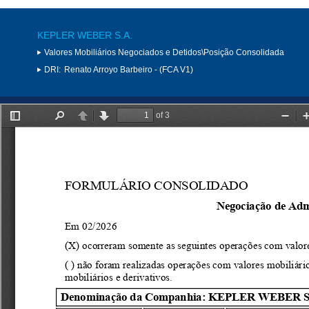
KEPLER WEBER S.A.
Valores Mobiliários Negociados e Detidos\Posição Consolidada
DRI:
Renato Arroyo Barbeiro - (FCA V1)