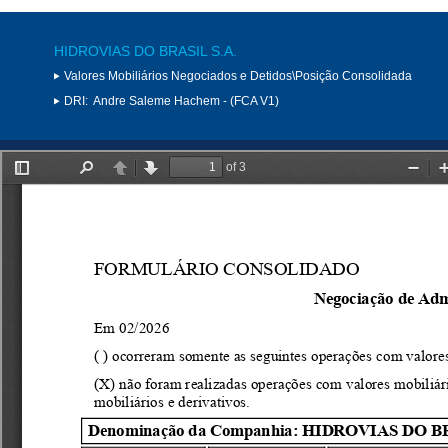
HIDROVIAS DO BRASIL S.A.
Valores Mobiliários Negociados e Detidos\Posição Consolidada
DRI:
Andre Saleme Hachem - (FCA V1)