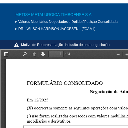
METISA METALURGICA TIMBOENSE S.A.
Valores Mobiliários Negociados e Detidos\Posição Consolidada
DRI:
WILSON HARRISON JACOBSEN - (FCA V1)
Motivo de Reapresentação:
Inclusão de uma negociação