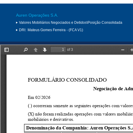
Auren Operações S.A.
Valores Mobiliários Negociados e Detidos\Posição Consolidada
DRI:
Mateus Gomes Ferreira - (FCA V1)