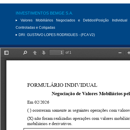
INVESTIMENTOS BEMGE S.A.
Valores Mobiliários Negociados e Detidos\Posição Individual 
Controladas e Coligadas
DRI:
GUSTAVO LOPES RODRIGUES - (FCA V2)