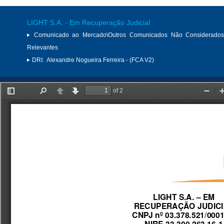
LIGHT S.A. - Em Recuperação Judicial
Comunicado ao Mercado\Outros Comunicados Não Considerados
Relevantes
DRI:
Alexandre Nogueira Ferreira - (FCA V2)