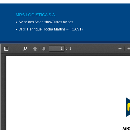
MRS LOGISTICA S.A.
Aviso aos Acionistas\Outros avisos
DRI:
Henrique Rocha Martins - (FCA V1)