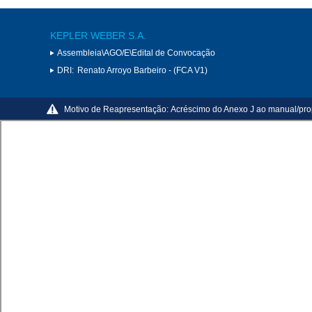
KEPLER WEBER S.A.
Assembleia\AGO/E\Edital de Convocação
DRI:
Renato Arroyo Barbeiro - (FCA V1)
Motivo de Reapresentação:
Acréscimo do Anexo J ao manual