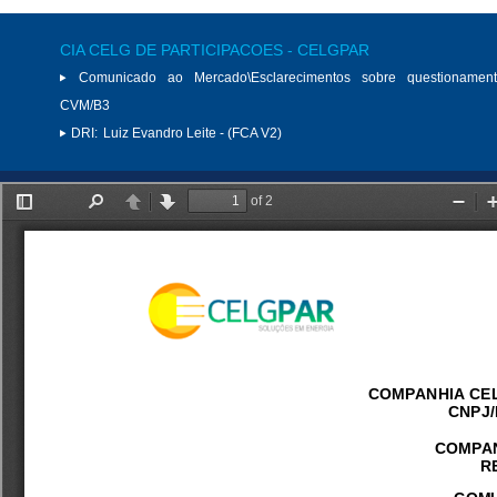
CIA CELG DE PARTICIPACOES - CELGPAR
Comunicado ao Mercado\Esclarecimentos sobre questionamen
CVM/B3
DRI:
Luiz Evandro Leite - (FCA V2)