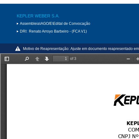
KEPLER WEBER S.A.
Assembleia\AGO/E\Edital de Convocação
DRI:
Renato Arroyo Barbeiro - (FCA V1)
Motivo de Reapresentação:
Ajuste em documento reapresentado em c