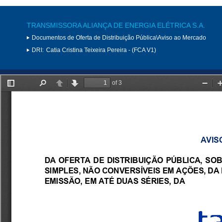
TRANSMISSORA ALIANÇA DE ENERGIA ELÉTRICA S.A.
Documentos de Oferta de Distribuição Pública\Aviso ao Mercado
DRI:
Catia Cristina Teixeira Pereira - (FCA V1)