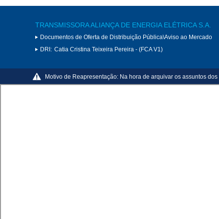
TRANSMISSORA ALIANÇA DE ENERGIA ELÉTRICA S.A.
Documentos de Oferta de Distribuição Pública\Aviso ao Mercado
DRI:
Catia Cristina Teixeira Pereira - (FCA V1)
Motivo de Reapresentação:
Na hora de arquivar os assuntos dos