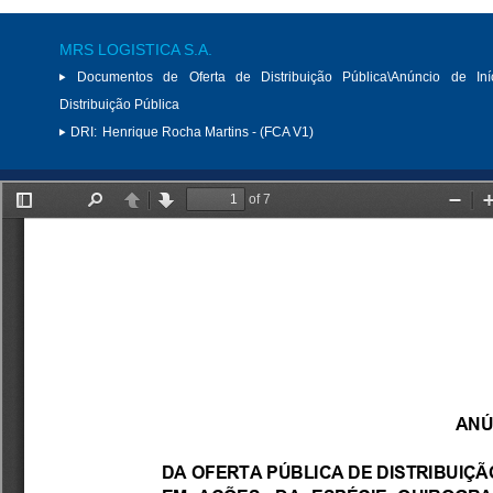
MRS LOGISTICA S.A.
Documentos de Oferta de Distribuição Pública\Anúncio de Iní
Distribuição Pública
DRI:
Henrique Rocha Martins - (FCA V1)