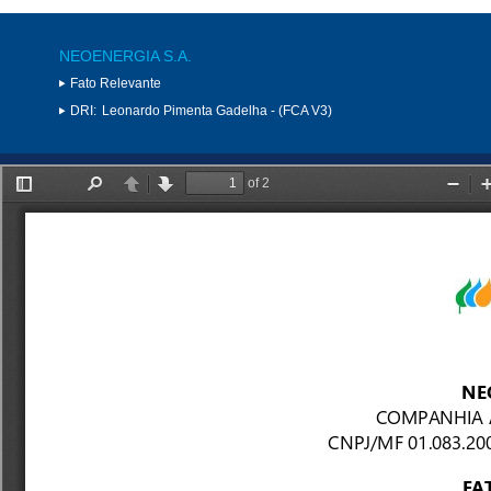
NEOENERGIA S.A.
Fato Relevante
DRI:
Leonardo Pimenta Gadelha - (FCA V3)