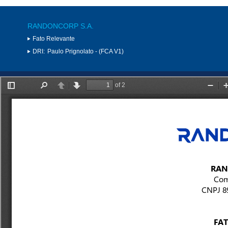
RANDONCORP S.A.
Fato Relevante
DRI:
Paulo Prignolato - (FCA V1)