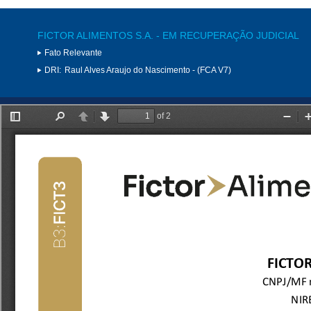
FICTOR ALIMENTOS S.A. - EM RECUPERAÇÃO JUDICIAL
Fato Relevante
DRI:
Raul Alves Araujo do Nascimento - (FCA V7)