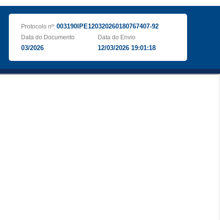
003190IPE120320260180767407-92
Protocolo nº:
Data do Documento
Data do Envio
03/2026
12/03/2026 19:01:18