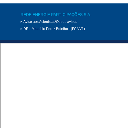
REDE ENERGIA PARTICIPAÇÕES S.A.
Aviso aos Acionistas\Outros avisos
DRI:
Maurício Perez Botelho - (FCA V1)