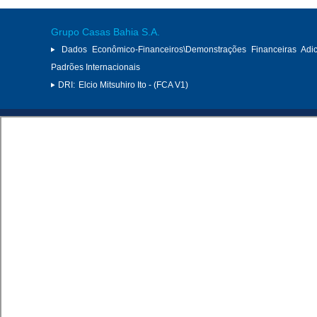
Grupo Casas Bahia S.A.
Dados Econômico-Financeiros\Demonstrações Financeiras Adi
Padrões Internacionais
DRI:
Elcio Mitsuhiro Ito - (FCA V1)