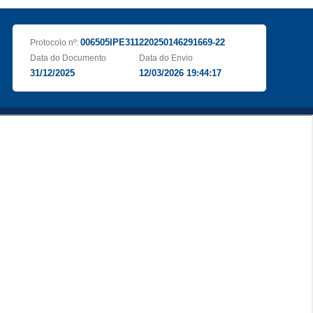
006505IPE311220250146291669-22
Protocolo nº:
Data do Documento
Data do Envio
31/12/2025
12/03/2026 19:44:17