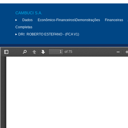
CAMBUCI S.A.
Dados Econômico-Financeiros\Demonstrações Financeiras 
Completas
DRI:
ROBERTO ESTEFANO - (FCA V1)