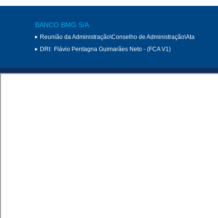
BANCO BMG S/A
Reunião da Administração\Conselho de Administração\Ata
DRI:
Flávio Pentagna Guimarães Neto - (FCA V1)