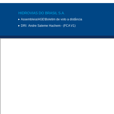
HIDROVIAS DO BRASIL S.A.
Assembleia\AGE\Boletim de voto a distância
DRI:
Andre Saleme Hachem - (FCA V1)