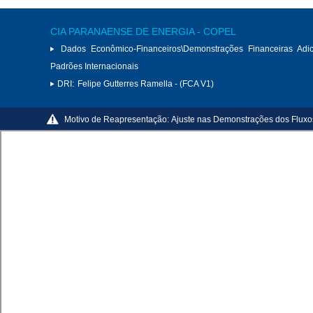
CIA PARANAENSE DE ENERGIA - COPEL
Dados Econômico-Financeiros\Demonstrações Financeiras Adi
Padrões Internacionais
DRI:
Felipe Gutterres Ramella - (FCA V1)
Motivo de Reapresentação:
Ajuste nas Demonstrações dos Fluxo