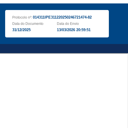
014311IPE311220250246721474-82
Protocolo nº:
Data do Documento
Data do Envio
31/12/2025
13/03/2026 20:59:51