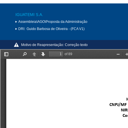
IGUATEMI S.A.
Assembleia\AGO\Proposta da Administração
DRI:
Guido Barbosa de Oliveira - (FCA V1)
Motivo de Reapresentação:
Correção texto