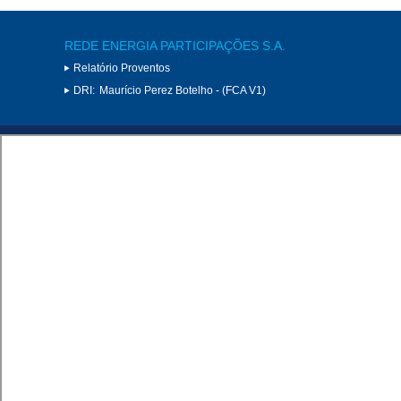
REDE ENERGIA PARTICIPAÇÕES S.A.
Relatório Proventos
DRI:
Maurício Perez Botelho - (FCA V1)