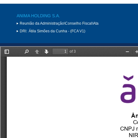
ANIMA HOLDING S.A.
Reunião da Administração\Conselho Fiscal\Ata
DRI:
Átila Simões da Cunha - (FCA V1)