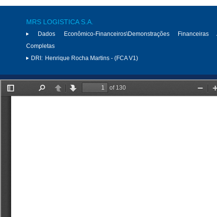
MRS LOGISTICA S.A.
Dados Econômico-Financeiros\Demonstrações Financeiras 
Completas
DRI:
Henrique Rocha Martins - (FCA V1)