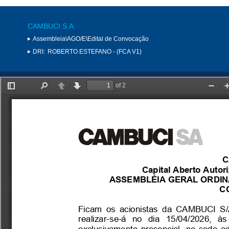
CAMBUCI S.A.
Assembleia\AGO/E\Edital de Convocação
DRI:
ROBERTO ESTEFANO - (FCA V1)