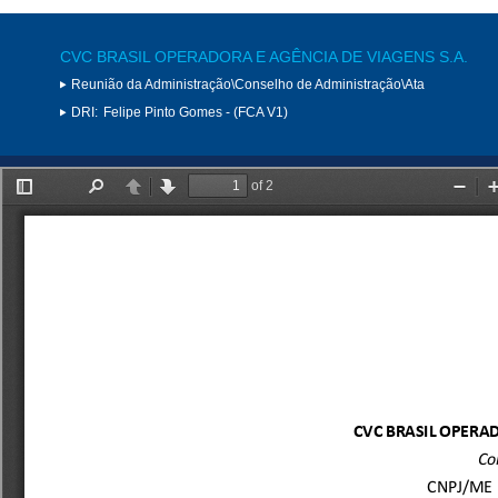
CVC BRASIL OPERADORA E AGÊNCIA DE VIAGENS S.A.
Reunião da Administração\Conselho de Administração\Ata
DRI:
Felipe Pinto Gomes - (FCA V1)