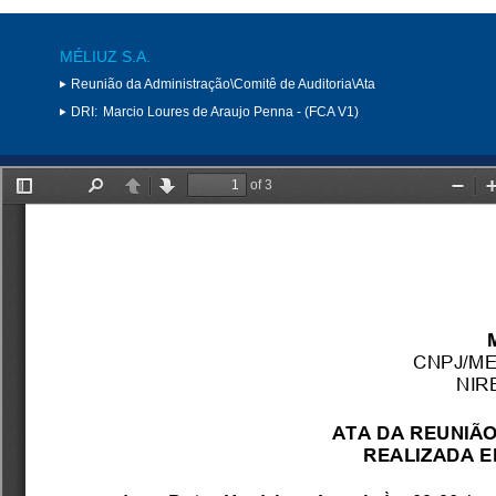
MÉLIUZ S.A.
Reunião da Administração\Comitê de Auditoria\Ata
DRI:
Marcio Loures de Araujo Penna - (FCA V1)